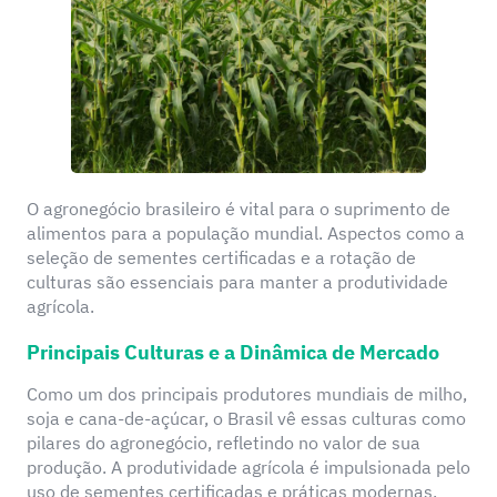
O agronegócio brasileiro é vital para o suprimento de
alimentos para a população mundial. Aspectos como a
seleção de sementes certificadas e a rotação de
culturas são essenciais para manter a produtividade
agrícola.
Principais Culturas e a Dinâmica de Mercado
Como um dos principais produtores mundiais de milho,
soja e cana-de-açúcar, o Brasil vê essas culturas como
pilares do agronegócio, refletindo no valor de sua
produção. A produtividade agrícola é impulsionada pelo
uso de sementes certificadas e práticas modernas.