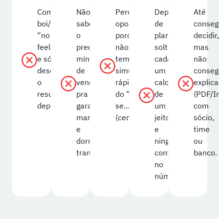
Compra
Não
Perde
Depende
Até
boi/insumo
sabe
oportunidade
de
conseg
“no
o
porque
planilhas
decidir,
feeling”
preço
não
soltas:
mas
e só
mínimo
tem
cada
não
descobre
de
simulação
um
conseg
o
venda
rápida
calcula
explica
resultado
pra
do “e
de
(PDF/
depois.
garantir
se…”
um
com
margem
(cenários).
jeito
sócio,
e
e
time
dormir
ninguém
ou
tranquilo.
confia
banco.
no
número.