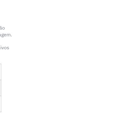
ção
ragem.
ivos