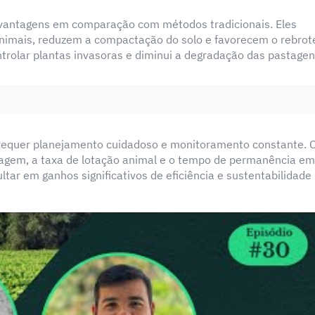
 vantagens em comparação com métodos tradicionais. Eles
nimais, reduzem a compactação do solo e favorecem o rebrot
rolar plantas invasoras e diminui a degradação das pastagen
requer planejamento cuidadoso e monitoramento constante. 
ragem, a taxa de lotação animal e o tempo de permanência e
ar em ganhos significativos de eficiência e sustentabilidade