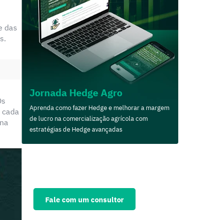
e das
s.
Jornada Hedge Agro
Os
Aprenda como fazer Hedge e melhorar a margem
m cada
de lucro na comercialização agrícola com
 na
estratégias de Hedge avançadas
Solicite agora uma
consultoria personalizada
e fortaleça seu negócio
Fale com um consultor