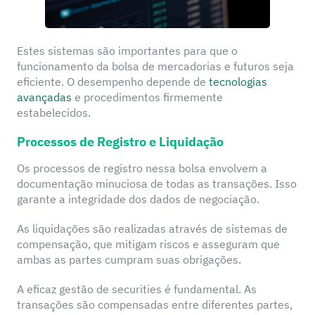
Estes sistemas são importantes para que o
funcionamento da bolsa de mercadorias e futuros seja
eficiente. O desempenho depende de
tecnologias
avançadas
e procedimentos firmemente
estabelecidos.
Processos de Registro e Liquidação
Os processos de registro nessa bolsa envolvem a
documentação minuciosa de todas as transações. Isso
garante a integridade dos dados de negociação.
As liquidações são realizadas através de sistemas de
compensação, que mitigam riscos e asseguram que
ambas as partes cumpram suas obrigações.
A eficaz gestão de securities é fundamental. As
transações são compensadas entre diferentes partes,