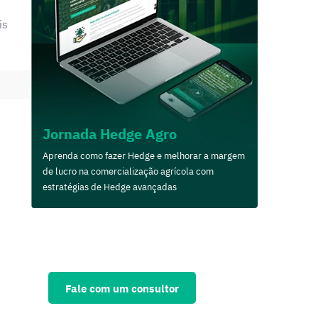
is
Jornada Hedge Agro
Aprenda como fazer Hedge e melhorar a margem
de lucro na comercialização agrícola com
estratégias de Hedge avançadas
Solicite agora uma
consultoria personalizada
e fortaleça seu negócio
Fale com um consultor