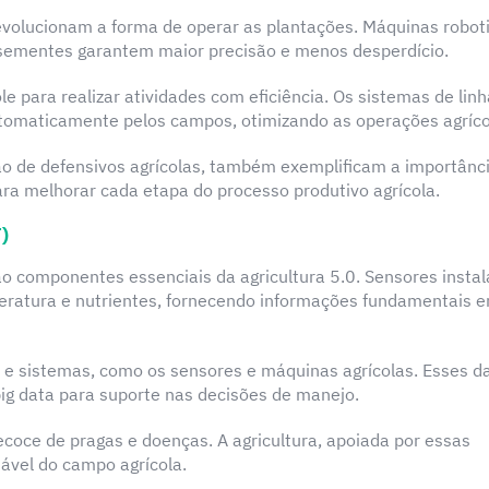
revolucionam a forma de operar as plantações. Máquinas robot
 sementes garantem maior precisão e menos desperdício.
e para realizar atividades com eficiência. Os sistemas de lin
maticamente pelos campos, otimizando as operações agríco
o de defensivos agrícolas, também exemplificam a importânc
 para melhorar cada etapa do processo produtivo agrícola.
)
o componentes essenciais da agricultura 5.0. Sensores insta
ratura e nutrientes, fornecendo informações fundamentais 
os e sistemas, como os sensores e máquinas agrícolas. Esses d
ig data para suporte nas decisões de manejo.
coce de pragas e doenças. A agricultura, apoiada por essas
tável do campo agrícola.