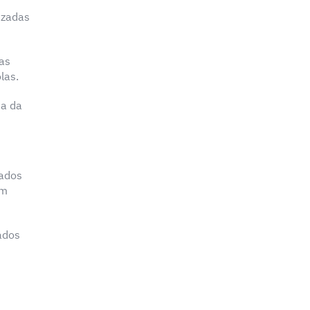
izadas
has
las.
ia da
lados
em
ados