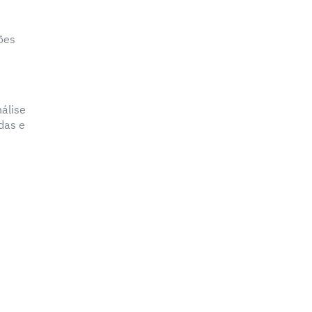
ões
nálise
das e