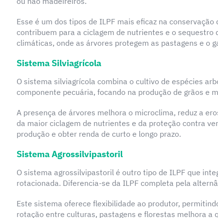
ou não madeireiros.
Esse é um dos tipos de ILPF mais eficaz na conservação
contribuem para a ciclagem de nutrientes e o sequestro
climáticas, onde as árvores protegem as pastagens e o g
Sistema Silviagrícola
O sistema silviagrícola combina o cultivo de espécies arb
componente pecuária, focando na produção de grãos e ma
A presença de árvores melhora o microclima, reduz a ero
da maior ciclagem de nutrientes e da proteção contra vent
produção e obter renda de curto e longo prazo.
Sistema Agrossilvipastoril
O sistema agrossilvipastoril é outro tipo de ILPF que int
rotacionada. Diferencia-se da ILPF completa pela altern
Este sistema oferece flexibilidade ao produtor, permiti
rotação entre culturas, pastagens e florestas melhora a q