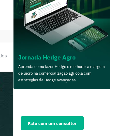
 dos
Jornada Hedge Agro
Aprenda como fazer Hedge e melhorar a margem
de lucro na comercialização agrícola com
estratégias de Hedge avançadas
Solicite agora uma
consultoria personalizada
e fortaleça seu negócio
Fale com um consultor