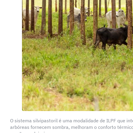
O sistema silvipastoril é uma modalidade de ILPF que int
arbóreas fornecem sombra, melhoram o conforto térmico