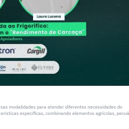
ersas modalidades para atender diferentes necessidades do
erísticas específicas, combinando elementos agrícolas, pecuá