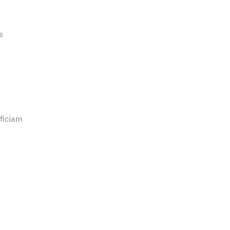
s
ficiam