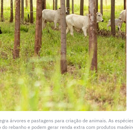
egra árvores e pastagens para criação de animais. As espécie
 do rebanho e podem gerar renda extra com produtos madeir