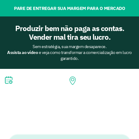
PARE DE ENTREGAR SUA MARGEM PARA O MERCADO
Produzir bem não paga as contas.
Vender mal tira seu lucro.
Sem estratégia, sua margem desaparece.
Assista ao vídeo
e veja como transformar a comercialização em lucro
garantido.
16, 17 e 18 de Setembro
Lucas do Rio Verde (MT)
As vagas são limitadas e os produtores
da região já estão se inscrevendo.
Não deixe que mais uma safra seja decidida pelo acaso.
Candidate-se agora e venha aprender, ao lado dos maiores
especialistas, como blindar sua margem e negociar de forma
estratégica.